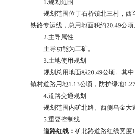
1.
规划范围
规划范围位于石桥镇北三村，西
铁路专运线，总用地面积约
20.49
公顷
2
.
主导
属性
主导功能为工矿
。
3
.
土地使用规划
规划总用地面积
20.49
公顷。其中
镇村道路用地
1.13
公顷，防护绿地
1.2
4
.
道路
交通
规划
规划范围内矿北路、西侧
乌金大
5.
重要控制线
道路红线：
矿北路道路红
线宽度