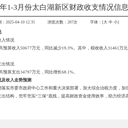
25年1-3月份太白湖新区财政收支情况信
025-04-10 12:35
浏览次数：
207
次
字体：[
大
中
小
]
况
收入情况
共预算收入50677万元，同比减少19.3%。其中，税收收入31461万
支出情况
共预算支出34797万元，同比增长68.1%。
况及收入走势预测
彻落实市委市政府中心工作和重大决策部署，加大综合治税力度，加
支出结构，兜牢兜实“三保”底线，提高财政资金使用效率，助力经济