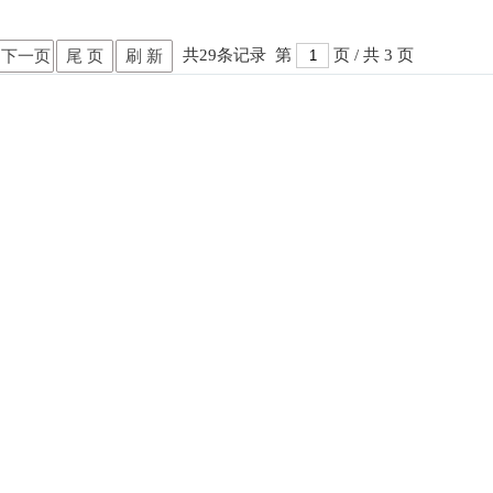
共29条记录 第
页 / 共 3 页
下一页
尾 页
刷 新