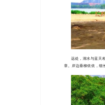
远处，湖水与蓝天
章。岸边垂柳依依，细