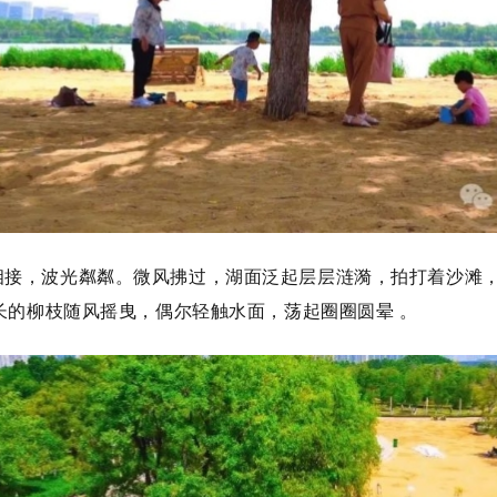
相接，波光粼粼。微风拂过，湖面泛起层层涟漪，拍打着沙滩
长的柳枝随风摇曳，偶尔轻触水面，荡起圈圈圆晕 。