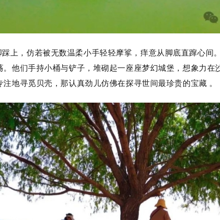
脚踩上，仿若被无数温柔小手轻轻摩挲，痒意从脚底直蹿心间
荡。他们手持小桶与铲子，堆砌起一座座梦幻城堡，想象力在
专注地寻觅贝壳，那认真劲儿仿佛在探寻世间最珍贵的宝藏 。