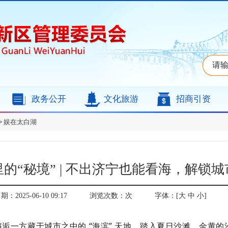
政务公开
文化旅游
招商引资
>
娱在太白湖
的“秘境” | 不出济宁也能看海，解锁
：2025-06-10 09:17
浏览次数：
次
字体：[
大
中
小
]
逅一方藏于城市之中的 “海滨” 天地。踏入夏日沙滩，金黄