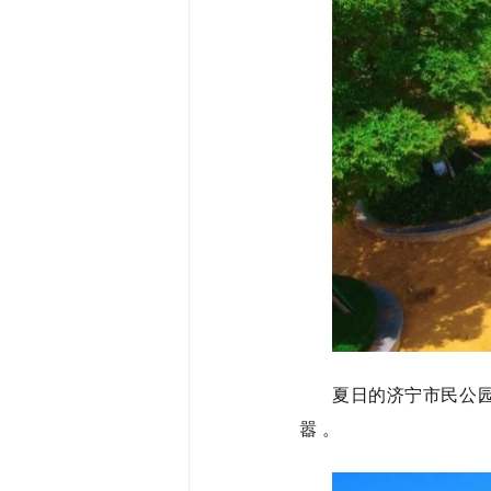
夏日的济宁市民公
嚣 。